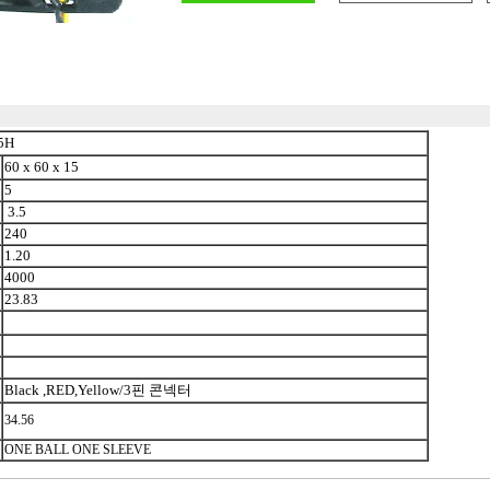
5H
60 x 60 x 15
5
3.5
240
1.20
4000
23.83
Black ,RED,Yellow/3핀 콘넥터
34.56
ONE BALL ONE SLEEVE