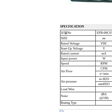
SPECFICATION
모델No
EFB-06C0
SIZE
㎜
Rated Voltage
VDC
Start-Up Voltage
V
Rated current
mA
Input power
W
Speed
RPM
CFM
Air Flow
㎥/min
in-H2O
Air pressure
mmH2O
Lead Wire
dBA
Noise
(@1M)
Bearing Type