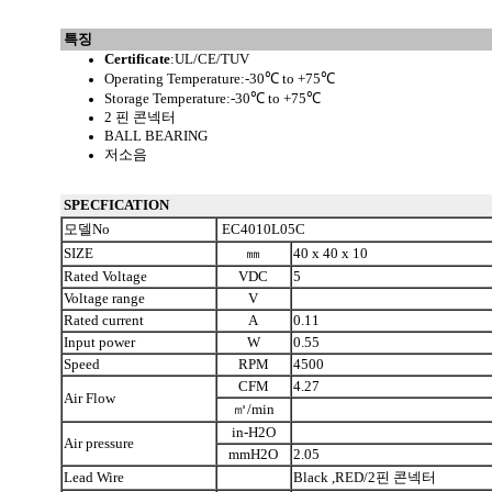
특징
Certificate
:UL/CE/TUV
Operating Temperature:-30℃ to +75℃
Storage Temperature:-30℃ to +75℃
2 핀 콘넥터
BALL BEARING
저소음
SPECFICATION
모델No
EC4010L05C
SIZE
㎜
40 x 40 x 10
Rated Voltage
VDC
5
Voltage range
V
Rated current
A
0.11
Input power
W
0.55
Speed
RPM
4500
CFM
4.27
Air Flow
㎥/min
in-H2O
Air pressure
mmH2O
2.05
Lead Wire
Black ,RED/2핀 콘넥터