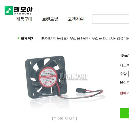
현재위치:
HOME
>제품정보>
무소음 FAN
>
무소음 DC FAN(컴퓨터
40㎜
제조회사
수량
원산지 
판매가
마우스를 올려보세요
[큰 이미지 보기]