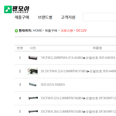
현재위치:
HOME
>
제품구매
>
크로스팬
>
DC12V
번호
사진
제품명
1
74CFM/2,200RPM/0.47A/42dBA▶모델번호:JED-04029A
2
28.25CFM/0.22A/3,000RPM/37dBA▶모델번호:JED-0400
3
JED-025A SERIES
4
53CFM/0.32A/2,800RPM/36dBA▶모델번호:DF30300V1
5
35CFM/0.28A/3,000RPM/35dBA▶모델번호:DF30198V1