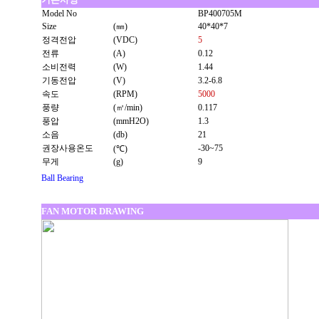
Model No
BP400705M
Size
(㎜)
40*40*7
정격전압
(VDC)
5
전류
(A)
0.12
소비전력
(W)
1.44
기동전압
(V)
3.2-6.8
속도
(RPM)
5000
풍량
(㎥/min)
0.117
풍압
(mmH2O)
1.3
소음
(db)
21
권장사용온도
-30~75
(℃)
무게
(g)
9
Ball Bearing
FAN MOTOR DRAWING