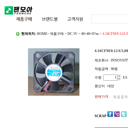
현재위치:
HOME
>
제품구매
>
DC 5V
>
40×40×07㎜
>
4.16CFM/0.12
4.16CFM/0.12A/5
제조회사 : INNOVATI
적립금액 :
90원
수량
EA
원산지 : 대만
판매가격 :
SCRAP