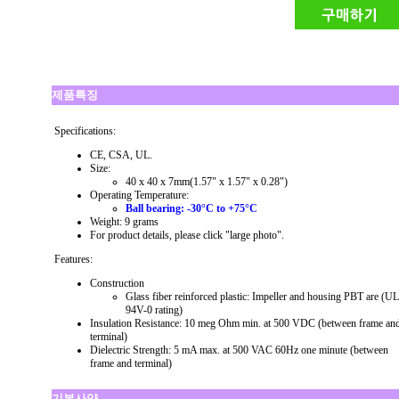
제품특징
Specifications:
CE, CSA, UL.
Size:
40 x 40 x 7mm(1.57" x 1.57" x 0.28")
Operating Temperature:
Ball bearing: -30°C to +75°C
Weight: 9 grams
For product details, please click "large photo".
Features:
Construction
Glass fiber reinforced plastic: Impeller and housing PBT are (UL
94V-0 rating)
Insulation Resistance: 10 meg Ohm min. at 500 VDC (between frame an
terminal)
Dielectric Strength: 5 mA max. at 500 VAC 60Hz one minute (between
frame and terminal)
기본사양